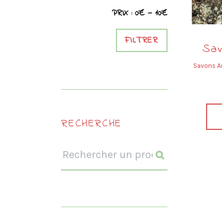
PRIX :
0€
—
10€
Prix
Prix
min
max
FILTRER
Sav
Savons A
RECHERCHE