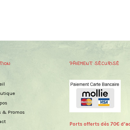
TION
PAIEMENT SÉCURISÉ
eil
outique
opos
s & Promos
act
Ports offerts dès 70€ d’ac