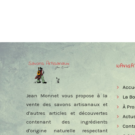
NAVIGA
Accu
Jean Monnet vous propose à la
La B
vente des savons artisanaux et
À Pr
d'autres articles et découvertes
Actu
contenant des ingrédients
Cont
d'origine naturelle respectant