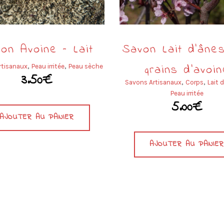
on Avoine – Lait
Savon Lait d’âne
,
,
grains d’avoin
rtisanaux
Peau irritée
Peau sèche
3.50
€
,
,
Savons Artisanaux
Corps
Lait 
(Muguet-Lilas
Peau irritée
5.00
€
AJOUTER AU PANIER
AJOUTER AU PANIE