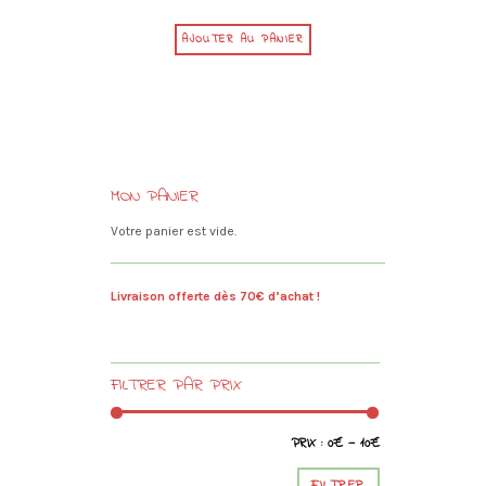
AJOUTER AU PANIER
MON PANIER
Votre panier est vide.
Livraison offerte dès 70€ d’achat !
FILTRER PAR PRIX
PRIX :
0€
—
10€
Prix
Prix
min
max