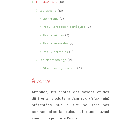
Lait de Chèvre
(15)
Les savons
(13)
Gommage
(2)
Peaux grasses / acnéiques
(2)
Peaux sèches
(9)
Peaux sensibles
(4)
Peaux normales
(2)
Les shampooings
(2)
Shampooings solides
(2)
À NOTER
Attention, les photos des savons et des
différents produits artisanaux (faits-main)
présentées sur le site ne sont pas
contractuelles, la couleur et texture pouvant
varier d’un produit à l’autre.