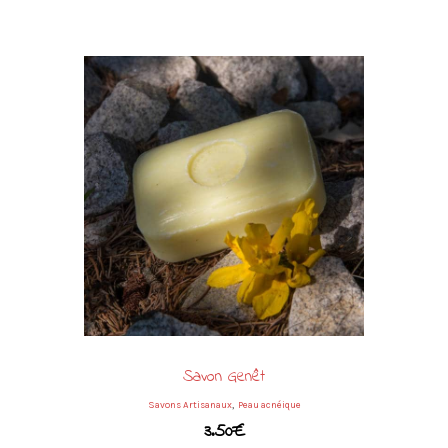
Savon Genêt
,
Savons Artisanaux
Peau acnéique
3.50
€