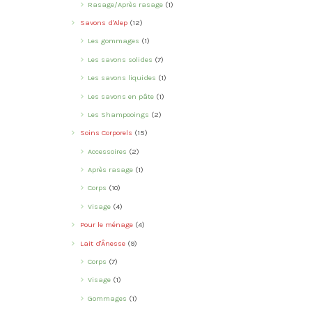
Rasage/Après rasage
(1)
Savons d'Alep
(12)
Les gommages
(1)
Les savons solides
(7)
Les savons liquides
(1)
Les savons en pâte
(1)
Les Shampooings
(2)
Soins Corporels
(15)
Accessoires
(2)
Après rasage
(1)
Corps
(10)
Visage
(4)
Pour le ménage
(4)
Lait d'Ânesse
(9)
Corps
(7)
Visage
(1)
Gommages
(1)