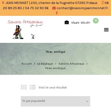
JEAN MONNET | 235, chemin de la Pugnette 07290 Préaux
06
20 89 25 80 / 04 75 32 90 96
contact@savonsjeanmonnet.fr
0
PANIER D'ACHAT
Peau acnéique
Accueil
La Boutique
Savons Artisanaux
Peau acnéique
Voici le seul résultat