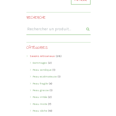
FILTRER
RECHERCHE
CATÉGORIES
Savons Artisanaux
(28)
Gommages
(2)
Peau acnéique
(1)
Peau eczémateuse
(1)
Peau fragile
(4)
Peau grasse
(1)
Peau irritée
(2)
Peau mixte
(7)
Peau sèche
(10)