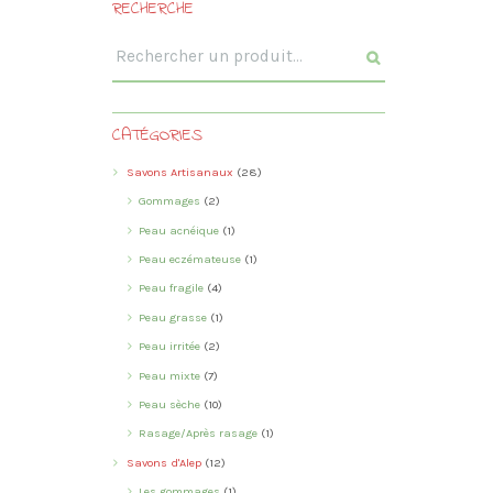
RECHERCHE
CATÉGORIES
Savons Artisanaux
(28)
Gommages
(2)
Peau acnéique
(1)
Peau eczémateuse
(1)
Peau fragile
(4)
Peau grasse
(1)
Peau irritée
(2)
Peau mixte
(7)
Peau sèche
(10)
Rasage/Après rasage
(1)
Savons d'Alep
(12)
Les gommages
(1)