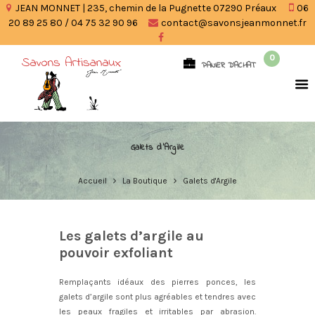
JEAN MONNET | 235, chemin de la Pugnette 07290 Préaux
06
20 89 25 80 / 04 75 32 90 96
contact@savonsjeanmonnet.fr
0
PANIER D'ACHAT
Galets d'Argile
Accueil
La Boutique
Galets d'Argile
Les galets d’argile au
pouvoir exfoliant
Remplaçants idéaux des pierres ponces, les
galets d’argile sont plus agréables et tendres avec
les peaux fragiles et irritables par abrasion.