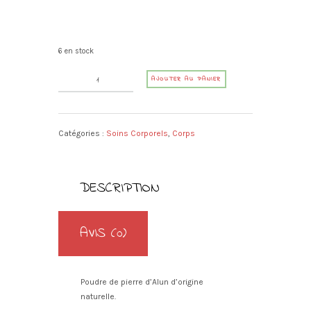
6 en stock
quantité
A
AJOUTER AU PANIER
de
l
Poudre
t
d'Alun
e
(soin
Catégories :
Soins Corporels
,
Corps
r
des
n
pieds)
a
t
DESCRIPTION
i
v
e
AVIS (0)
:
Poudre de pierre d’Alun d’origine
naturelle.