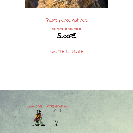
Pierre ponce naturelle
,
Soins Corporels
Corps
5.00
€
AJOUTER AU PANIER