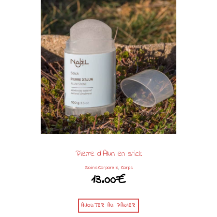
Pierre d’Alun en stick
,
Soins Corporels
Corps
13.00
€
AJOUTER AU PANIER