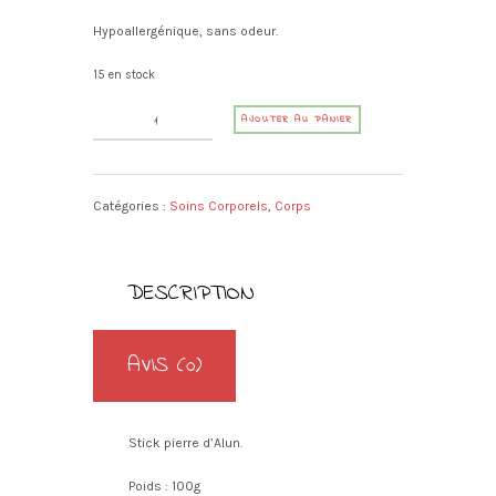
Hypoallergénique, sans odeur.
15 en stock
quantité
A
AJOUTER AU PANIER
de
l
Pierre
t
d'Alun
e
en
Catégories :
Soins Corporels
,
Corps
r
stick
n
a
t
DESCRIPTION
i
v
e
AVIS (0)
:
Stick pierre d’Alun.
Poids : 100g