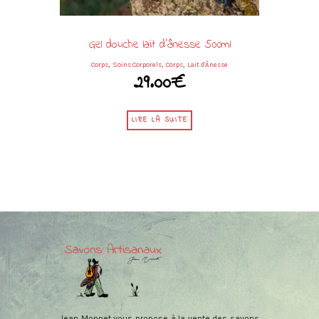
Gel douche lait d’ânesse 500ml
,
,
,
Corps
Soins Corporels
Corps
Lait d'Ânesse
29.00
€
LIRE LA SUITE
Jean Monnet vous propose à la vente des savons