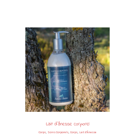
Lait d’ânesse corporel
,
,
,
Corps
Soins Corporels
Corps
Lait d'Ânesse