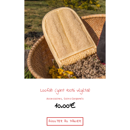
Loofah (gant 100% végétal)
,
Accessoires
Soins Corporels
10.00
€
AJOUTER AU PANIER