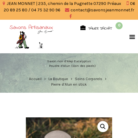
JEAN MONNET | 235, chemin de la Pugnette 07290 Préaux
06
20 89 25 80 / 04 75 32 90 96
contact@savonsjeanmonnet.fr
0
PANIER D'ACHAT
Savon noir d’Alep Eucalyptus
Poudre d’Alun (soin des pieds)
Accueil
La Boutique
Soins Corporels
Pierre d’Alun en stick