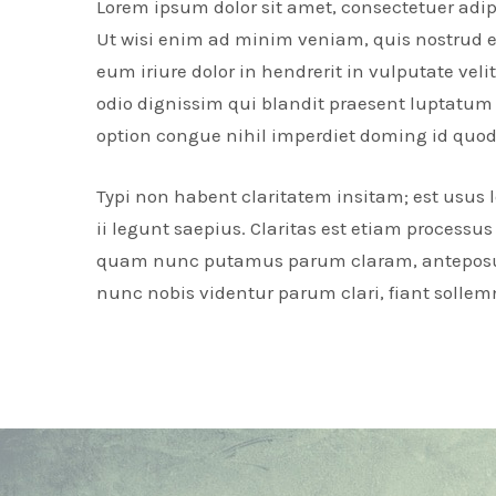
Lorem ipsum dolor sit amet, consectetuer adi
Ut wisi enim ad minim veniam, quis nostrud ex
eum iriure dolor in hendrerit in vulputate veli
odio dignissim qui blandit praesent luptatum z
option congue nihil imperdiet doming id quo
Typi non habent claritatem insitam; est usus l
ii legunt saepius. Claritas est etiam proces
quam nunc putamus parum claram, anteposuer
nunc nobis videntur parum clari, fiant sollem