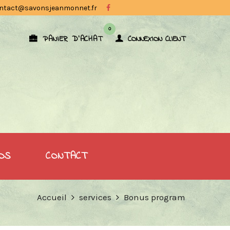
ntact@savonsjeanmonnet.fr
0
PANIER D'ACHAT
CONNEXION CLIENT
OS
CONTACT
Accueil
services
Bonus program