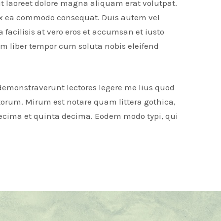
t laoreet dolore magna aliquam erat volutpat.
p ex ea commodo consequat. Duis autem vel
a facilisis at vero eros et accumsan et iusto
Nam liber tempor cum soluta nobis eleifend
s demonstraverunt lectores legere me lius quod
torum. Mirum est notare quam littera gothica,
cima et quinta decima. Eodem modo typi, qui