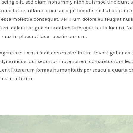
piscing elit, sed diam nonummy nibh euismod tincidunt u
erci tation ullamcorper suscipit lobortis nisl ut aliqui
t esse molestie consequat, vel illum dolore eu feugiat null
zril delenit augue duis dolore te feugait nulla facilisi. 
d mazim placerat facer possim assum.
egentis in iis qui facit eorum claritatem. Investigatione
sus dynamicus, qui sequitur mutationem consuetudium lec
it litterarum formas humanitatis per seacula quarta de
nes in futurum.