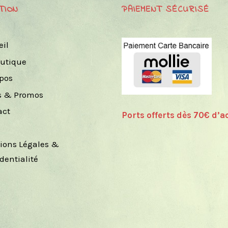
TION
PAIEMENT SÉCURISÉ
eil
outique
opos
s & Promos
act
Ports offerts dès 70€ d’ac
.
ions Légales &
dentialité