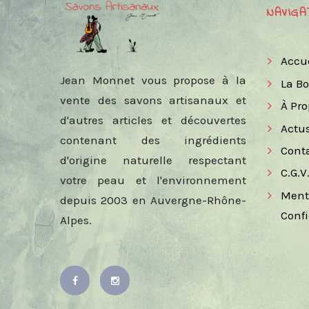
NAVIGA
Accu
Jean Monnet vous propose à la
La B
vente des savons artisanaux et
À Pr
d'autres articles et découvertes
Actu
contenant des ingrédients
Cont
d'origine naturelle respectant
C.G.V
votre peau et l'environnement
Ment
depuis 2003 en Auvergne-Rhône-
Confi
Alpes.