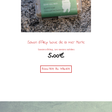
Savon d’Alep boue de la mer Morte
,
Savons d'Alep
Les savons solides
5.00
€
AJOUTER AU PANIER