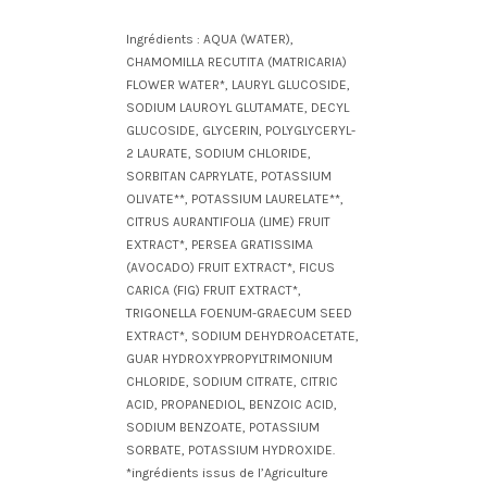
Ingrédients : AQUA (WATER),
CHAMOMILLA RECUTITA (MATRICARIA)
FLOWER WATER*, LAURYL GLUCOSIDE,
SODIUM LAUROYL GLUTAMATE, DECYL
GLUCOSIDE, GLYCERIN, POLYGLYCERYL-
2 LAURATE, SODIUM CHLORIDE,
SORBITAN CAPRYLATE, POTASSIUM
OLIVATE**, POTASSIUM LAURELATE**,
CITRUS AURANTIFOLIA (LIME) FRUIT
EXTRACT*, PERSEA GRATISSIMA
(AVOCADO) FRUIT EXTRACT*, FICUS
CARICA (FIG) FRUIT EXTRACT*,
TRIGONELLA FOENUM-GRAECUM SEED
EXTRACT*, SODIUM DEHYDROACETATE,
GUAR HYDROXYPROPYLTRIMONIUM
CHLORIDE, SODIUM CITRATE, CITRIC
ACID, PROPANEDIOL, BENZOIC ACID,
SODIUM BENZOATE, POTASSIUM
SORBATE, POTASSIUM HYDROXIDE.
*ingrédients issus de l’Agriculture