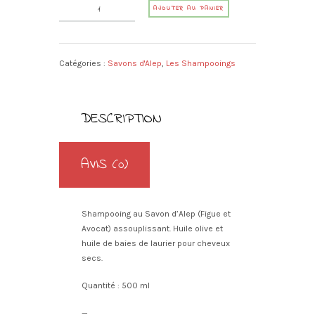
quantité
A
AJOUTER AU PANIER
de
l
Shampooing
t
Savon
e
d'Alep
Catégories :
Savons d'Alep
,
Les Shampooings
r
2
n
en
a
1
t
DESCRIPTION
Avocat-
i
Figue
v
e
AVIS (0)
:
Shampooing au Savon d’Alep (Figue et
Avocat) assouplissant. Huile olive et
huile de baies de laurier pour cheveux
secs.
Quantité : 500 ml
—