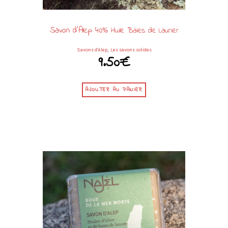
Savon d’Alep 40%
Huile Baies de Laurier
,
185g
Savons d'Alep
Les savons solides
9.50
€
AJOUTER AU PANIER