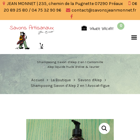
JEAN MONNET | 235, chemin de la Pugnette 07290 Préaux
06
20 89 25 80 / 04 75 32 90 96
contact@savonsjeanmonnet.fr
0
PANIER D'ACHAT
Shampooing Savon d’Alep 2 en 1 Camomille
Alep liquide huile d’olive & laurier
Accueil
La Boutique
Savons d'Alep
Shampooing Savon d’Alep 2 en 1 Avocat-Figue