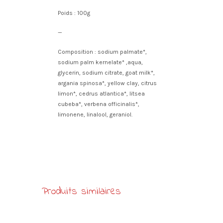
Poids : 100g
—
Composition : sodium palmate*,
sodium palm kernelate* ,aqua,
glycerin, sodium citrate, goat milk*,
argania spinosa*, yellow clay, citrus
limon*, cedrus atlantica*, litsea
cubeba*, verbena officinalis*,
limonene, linalool, geraniol.
Produits similaires