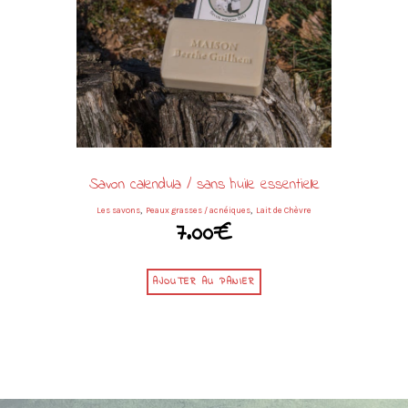
Savon calendula / sans huile essentielle
,
,
Les savons
Peaux grasses / acnéiques
Lait de Chèvre
7.00
€
AJOUTER AU PANIER