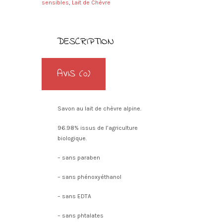
mangue
sensibles
,
Lait de Chèvre
n
a
t
i
DESCRIPTION
v
e
:
AVIS (0)
Savon au lait de chèvre alpine.
96.98% issus de l’agriculture
biologique.
– sans paraben
– sans phénoxyéthanol
– sans EDTA
– sans phtalates