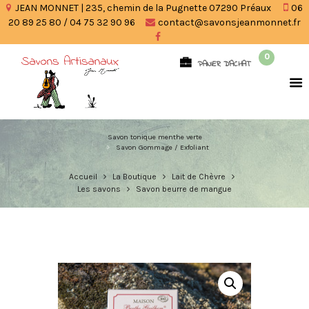
JEAN MONNET | 235, chemin de la Pugnette 07290 Préaux
06
20 89 25 80 / 04 75 32 90 96
contact@savonsjeanmonnet.fr
0
PANIER D'ACHAT
Savon tonique menthe verte
Savon Gommage / Exfoliant
Accueil
La Boutique
Lait de Chèvre
Les savons
Savon beurre de mangue