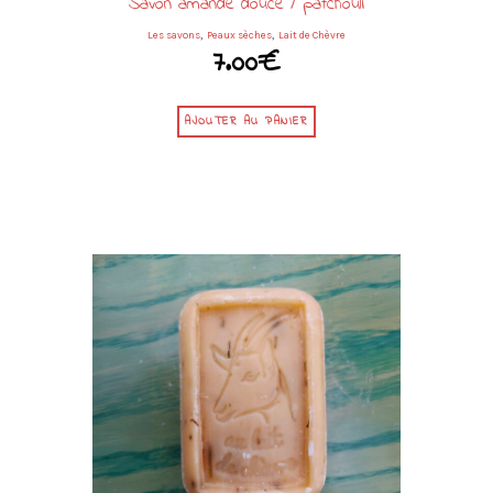
Savon amande douce / patchouli
,
,
Les savons
Peaux sèches
Lait de Chèvre
7.00
€
AJOUTER AU PANIER