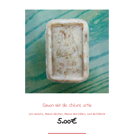
Savon lait de chèvre ortie
,
,
,
Les savons
Peaux sèches
Peaux sensibles
Lait de Chèvre
5.00
€