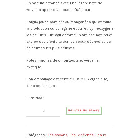
Un parfum citronné avec une légère note de
verveine apporte un touche fraîcheur…
L’argile jaune contient du manganèse qui stimule
la production du collagène et du fer, qui réoxygène
les cellules. Elle agit comme un antiride naturel et
exerce ses bienfaits sur les peaux sèches et les
épidermes les plus délicats.
Notes fraîches de citron zeste et verveine
exotique.
Son emballage est certifié COSMOS organique,
donc écologique.
13 en stock
quantité
A
AJOUTER AU PANIER
de
l
Savon
t
beurre
e
de
Catégories :
Les savons
,
Peaux sèches
,
Peaux
r