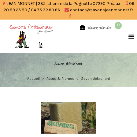
JEAN MONNET | 235, chemin de la Pugnette 07290 Préaux
06
20 89 25 80 / 04 75 32 90 96
contact@savonsjeanmonnet.fr
0
PANIER D'ACHAT
Savon détachant
Accueil
Actus & Promos
Savon détachant