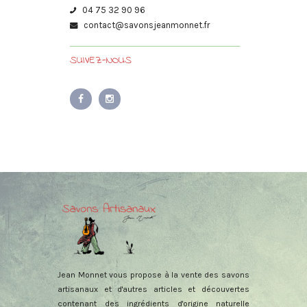
04 75 32 90 96
contact@savonsjeanmonnet.fr
SUIVEZ-NOUS
Jean Monnet vous propose à la vente des savons
artisanaux et d'autres articles et découvertes
contenant des ingrédients d'origine naturelle